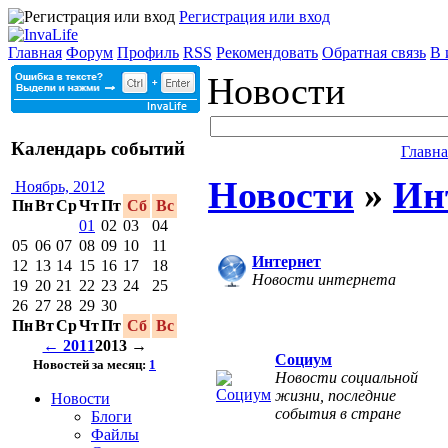
Регистрация или вход
Главная
Форум
Профиль
RSS
Рекомендовать
Обратная связь
В 
Новости
Календарь событий
Главна
Новости
»
Ин
Ноябрь, 2012
Пн
Вт
Ср
Чт
Пт
Сб
Вс
01
02
03
04
05
06
07
08
09
10
11
Интернет
12
13
14
15
16
17
18
Новости интернета
19
20
21
22
23
24
25
26
27
28
29
30
Пн
Вт
Ср
Чт
Пт
Сб
Вс
← 2011
2013 →
Социум
Новостей за месяц:
1
Новости социальной
жизни, последние
Новости
события в стране
Блоги
Файлы