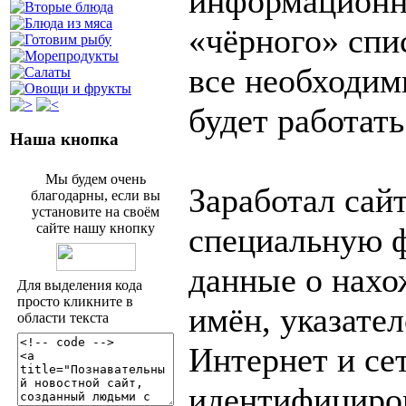
информационн
«чёрного» спи
все необходим
будет работат
Наша кнопка
Мы будем очень
Заработал сай
благодарны, если вы
установите на своём
сайте нашу кнопку
специальную ф
данные о нахо
Для выделения кода
просто кликните в
имён, указател
области текста
Интернет и се
идентифициров