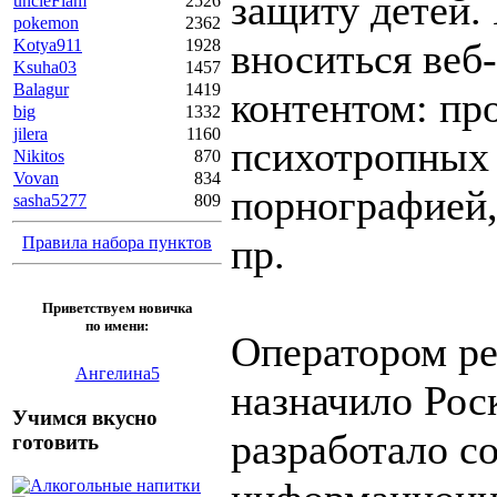
защиту детей.
uncleFlam
2526
pokemon
2362
вноситься веб
Kotya911
1928
Ksuha03
1457
Balagur
1419
контентом: пр
big
1332
jilera
1160
психотропных 
Nikitos
870
Vovan
834
порнографией,
sasha5277
809
пр.
Правила набора пунктов
Приветствуем новичка
по имени:
Оператором ре
Ангелина5
назначило Рос
Учимся вкусно
разработало с
готовить