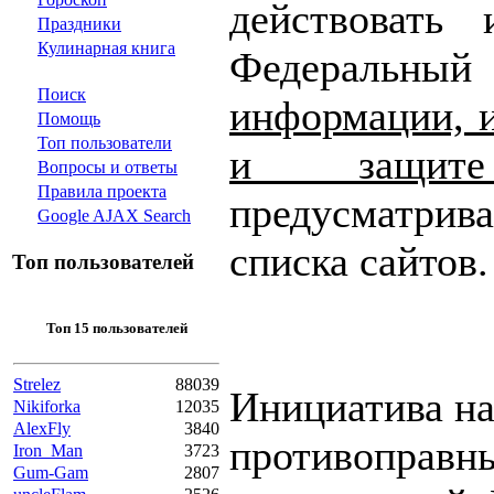
действовать 
Праздники
Кулинарная книга
Федеральн
Поиск
информации, 
Помощь
Топ пользователи
и защите
Вопросы и ответы
Правила проекта
предусматрив
Google AJAX Search
списка сайтов.
Топ пользователей
Топ 15 пользователей
Strelez
88039
Инициатива на
Nikiforka
12035
AlexFly
3840
противоправны
Iron_Man
3723
Gum-Gam
2807