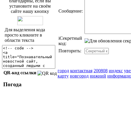
благодарны, если вы
установите на своём
Сообщение:
сайте нашу кнопку
Для выделения кода
просто кликните в
i
Секретный
области текста
код:
Повторить:
город
контактная
200808
индекс
ув
QR-код ссылки
карту
новгород
нижний
информаци
Погода