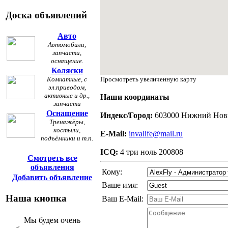
Доска объявлений
Авто
Автомобили,
запчасти,
оснащение.
Коляски
Комнатные, с
Просмотреть увеличенную карту
эл.приводом,
активные и др.,
Наши координаты
запчасти
Оснащение
Индекс/Город:
603000 Нижний Нов
Тренажёры,
костыли,
E-Mail:
invalife@mail.ru
подъёмники и т.п.
ICQ:
4 три ноль 200808
Смотреть все
объявления
Кому:
Добавить объявление
Ваше имя:
Наша кнопка
Ваш E-Mail:
Мы будем очень