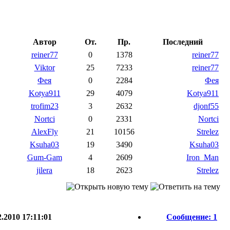
Автор
От.
Пр.
Последний
reiner77
0
1378
reiner77
Viktor
25
7233
reiner77
Фея
0
2284
Фея
Kotya911
29
4079
Kotya911
trofim23
3
2632
djonf55
Nortci
0
2331
Nortci
AlexFly
21
10156
Strelez
Ksuha03
19
3490
Ksuha03
Gum-Gam
4
2609
Iron_Man
jilera
18
2623
Strelez
.2010 17:11:01
Сообщение: 1