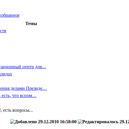
избранное
Темы
ств
тационный центр для…
алидах
ления делами Президе…
- есть, что вспом…
есть вопросы...
29.12.2010 16:58:00
29.12