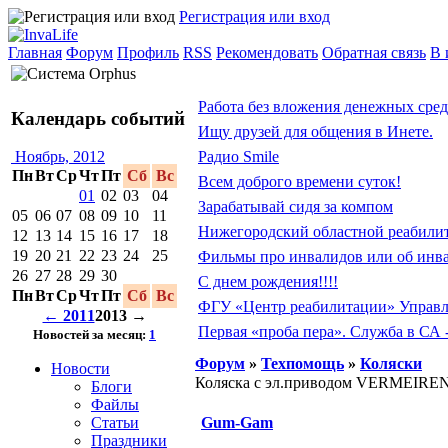
Регистрация или вход
Главная
Форум
Профиль
RSS
Рекомендовать
Обратная связь
В 
Работа без вложения денежных сред
Календарь событий
Ищу друзей для общения в Инете.
Радио Smile
Ноябрь, 2012
Пн
Вт
Ср
Чт
Пт
Сб
Вс
Всем доброго времени суток!
01
02
03
04
Зарабатывай сидя за компом
05
06
07
08
09
10
11
Нижегородский областной реабили
12
13
14
15
16
17
18
19
20
21
22
23
24
25
Фильмы про инвалидов или об инв
26
27
28
29
30
С днем рождения!!!!
Пн
Вт
Ср
Чт
Пт
Сб
Вс
ФГУ «Центр реабилитации» Управ
← 2011
2013 →
Первая «проба пера». Служба в СА 
Новостей за месяц:
1
Форум
»
Техпомощь
»
Коляски
Новости
Коляска с эл.приводом VERMEIREN, 
Блоги
Файлы
Gum-Gam
Статьи
Праздники