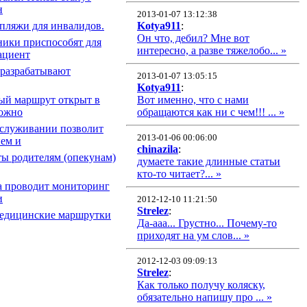
н
2013-01-07 13:12:38
 пляжи для инвалидов.
Kotya911
:
Он что, дебил? Мне вот
ики приспособят для
интересно, а разве тяжелобо... »
ациент
 разрабатывают
2013-01-07 13:05:15
Kotya911
:
ый маршрут открыт в
Вот именно, что с нами
можно
обращаются как ни с чем!!! ... »
бслуживании позволит
2013-01-06 00:06:00
ем и
chinazila
:
ы родителям (опекунам)
думаете такие длинные статьи
кто-то читает?... »
а проводит мониторинг
и
2012-12-10 11:21:50
Strelez
:
медицинские маршрутки
Да-ааа... Грустно... Почему-то
приходят на ум слов... »
2012-12-03 09:09:13
Strelez
:
Как только получу коляску,
обязательно напишу про ... »