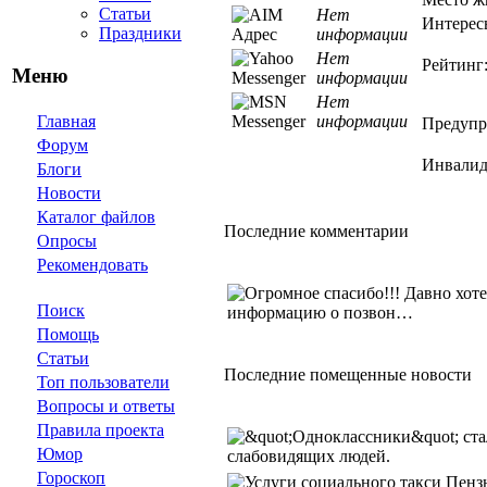
Статьи
Нет
Интерес
Праздники
информации
Нет
Рейтинг
Меню
информации
Нет
Главная
информации
Предупр
Форум
Инвалидн
Блоги
Новости
Каталог файлов
Последние комментарии
Опросы
Рекомендовать
Поиск
Помощь
Статьи
Последние помещенные новости
Топ пользователи
Вопросы и ответы
Правила проекта
Юмор
Гороскоп