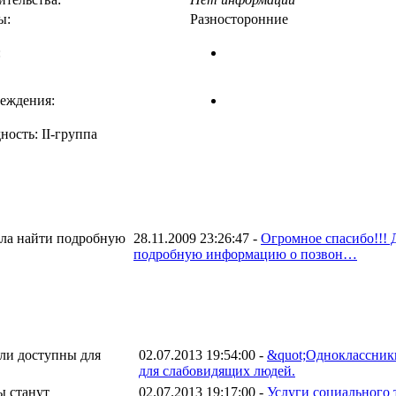
ы:
Разносторонние
:
еждения:
ость: II-группа
28.11.2009 23:26:47 -
Огромное спасибо!!! 
подробную информацию о позвон…
02.07.2013 19:54:00 -
&quot;Одноклассник
для слабовидящих людей.
02.07.2013 19:17:00 -
Услуги социального 