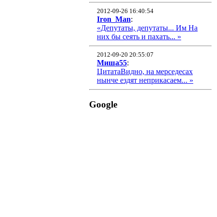
2012-09-26 16:40:54
Iron_Man
:
«Депутаты, депутаты... Им На
них бы сеять и пахать... »
2012-09-20 20:55:07
Миша55
:
ЦитатаВидно, на мерседесах
нынче ездят неприкасаем... »
Google