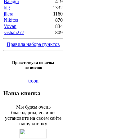
Balagur
1419
big
1332
jilera
1160
Nikitos
870
Vovan
834
sasha5277
809
Правила набора пунктов
Приветствуем новичка
по имени:
troon
Наша кнопка
Мы будем очень
благодарны, если вы
установите на своём сайте
нашу кнопку