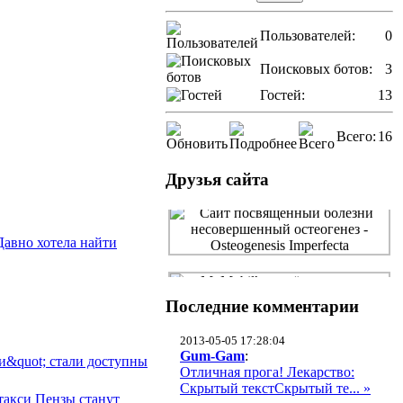
Пользователей:
0
Поисковых ботов:
3
Гостей:
13
Всего:
16
Друзья сайта
Давно хотела найти
Последние комментарии
2013-05-05 17:28:04
Gum-Gam
:
и&quot; стали доступны
Отличная прога! Лекарство:
Скрытый текстСкрытый те... »
такси Пензы станут