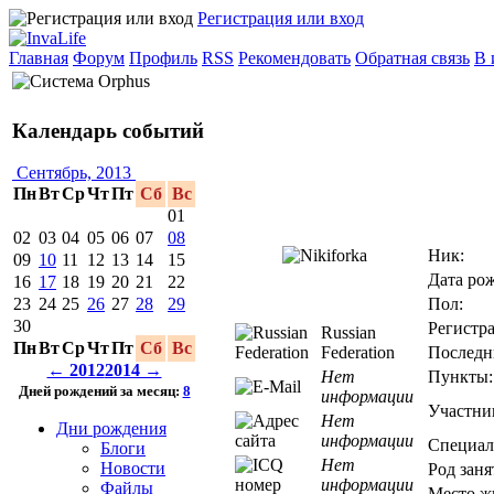
Регистрация или вход
Главная
Форум
Профиль
RSS
Рекомендовать
Обратная связь
В 
Календарь событий
Сентябрь, 2013
Пн
Вт
Ср
Чт
Пт
Сб
Вс
01
02
03
04
05
06
07
08
Ник:
09
10
11
12
13
14
15
Дата ро
16
17
18
19
20
21
22
Пол:
23
24
25
26
27
28
29
30
Регистра
Russian
Пн
Вт
Ср
Чт
Пт
Сб
Вс
Federation
Последн
← 2012
2014 →
Нет
Пункты:
Дней рождений за месяц:
8
информации
Участни
Нет
Дни рождения
информации
Специал
Блоги
Нет
Новости
Род заня
информации
Файлы
Место ж