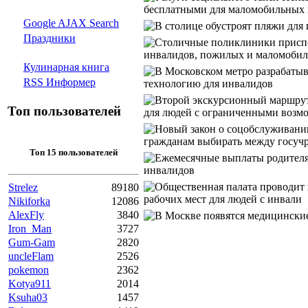
Google AJAX Search
Праздники
Кулинарная книга
RSS Информер
Топ пользователей
Топ 15 пользователей
Strelez
89180
Nikiforka
12086
AlexFly
3840
Iron_Man
3727
Gum-Gam
2820
uncleFlam
2526
pokemon
2362
Kotya911
2014
Ksuha03
1457